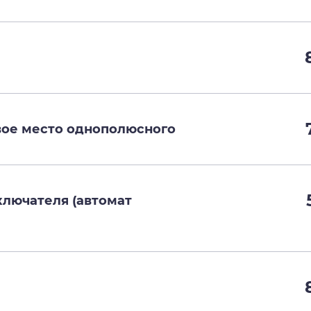
овое место однополюсного
ключателя (автомат