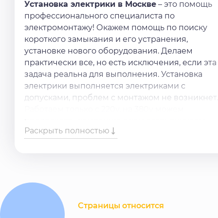
Установка электрики в Москве
– это помощь
профессионального специалиста по
электромонтажу! Окажем помощь по поиску
короткого замыкания и его устранения,
установке нового оборудования. Делаем
практически все, но есть исключения, если эта
задача реальна для выполнения. Установка
электрики выполняется электриками с
допусками, проблем с монтажом не возникнет.
Работаем только с 220v, на 380v можем
предложить, компанию с кем сотрудничаем.
Раскрыть полностью
Нужна
услуга установка электрики
? Оставьте
заявку в форме или позвоните по телефону,
обязательно поможем.
Страницы относится