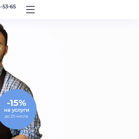
4-53-65
-15%
на услуги
до 25 числа