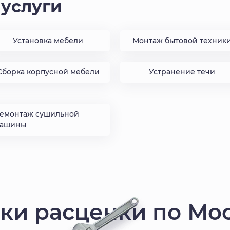
услуги
Установка мебели
Монтаж бытовой техник
Сборка корпусной мебели
Устранение течи
емонтаж сушильной
ашины
ики расценки по Мо