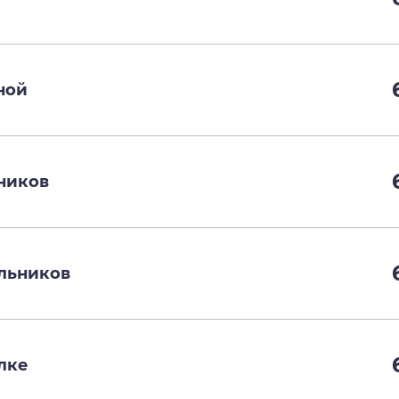
ной
ников
льников
лке