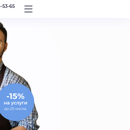
4-53-65
-15%
на услуги
до 25 числа