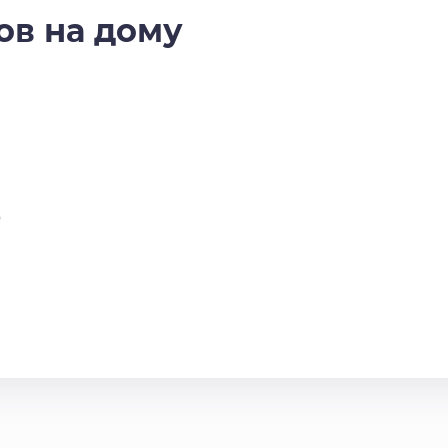
ов на дому
ь
.