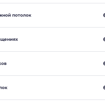
яжной потолок
ещениях
ков
лок