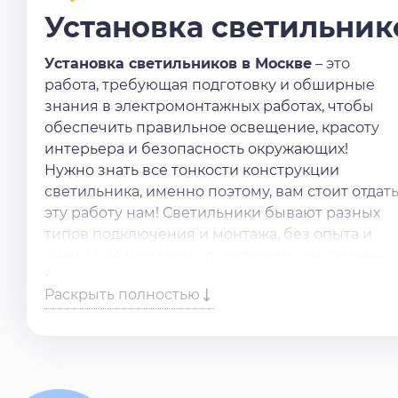
Установка светильник
Установка светильников в Москве
– это
работа, требующая подготовку и обширные
знания в электромонтажных работах, чтобы
обеспечить правильное освещение, красоту
интерьера и безопасность окружающих!
Нужно знать все тонкости конструкции
светильника, именно поэтому, вам стоит отдат
эту работу нам! Светильники бывают разных
типов подключения и монтажа, без опыта и
знаний не возможно подключить светильник
самостоятельно.
Раскрыть полностью
Нужны
услуги по установке светильник на
потолок
? Оставьте заявку в форме или
позвоните по телефону, обязательно поможем