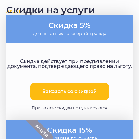
Скидки на услуги
Акции
Скидка 5%
- для льготных категорий граждан
Скидка действует при предъявлении
документа, подтверждающего право на льготу.
Заказать со скидкой​
При заказе скидки не суммируются
АКЦИЯ
Скидка 15%
- при заказе до 25 числа