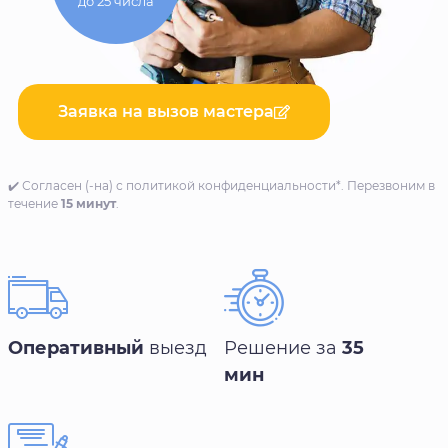
до 25 числа
Заявка на вызов мастера
✔️ Согласен (-на) с политикой конфиденциальности*. Перезвоним в
течение
15 минут
.
Оперативный
выезд
Решение за
35
мин