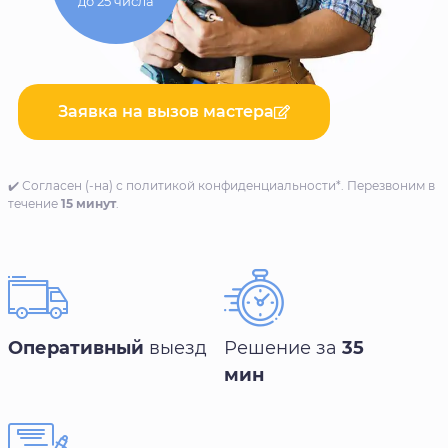
до 25 числа
Заявка на вызов мастера
✔️ Согласен (-на) с политикой конфиденциальности*. Перезвоним в
течение
15 минут
.
Оперативный
выезд
Решение за
35
мин