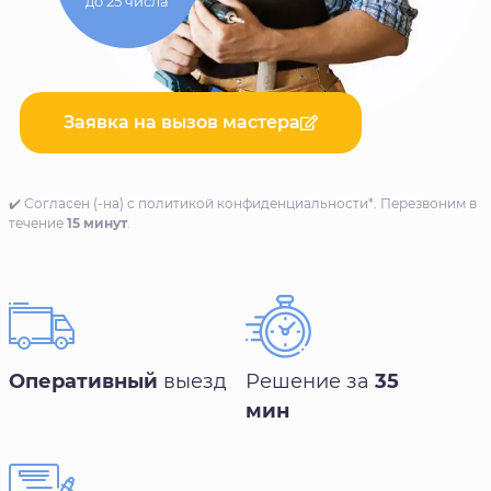
до 25 числа
Заявка на вызов мастера
✔️ Согласен (-на) с политикой конфиденциальности*. Перезвоним в
течение
15 минут
.
Оперативный
выезд
Решение за
35
мин