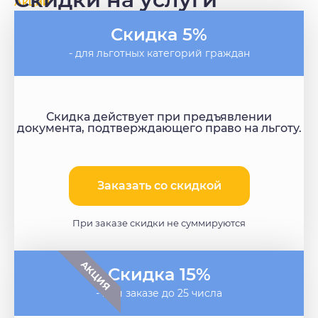
Акции
Скидка 5%
- для льготных категорий граждан
Скидка действует при предъявлении
документа, подтверждающего право на льготу.
Заказать со скидкой​
При заказе скидки не суммируются
АКЦИЯ
Скидка 15%
- при заказе до 25 числа