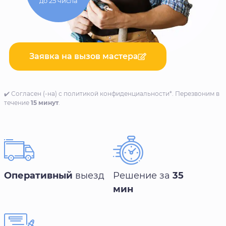
до 25 числа
Заявка на вызов мастера
✔️ Согласен (-на) с политикой конфиденциальности*. Перезвоним в
течение
15 минут
.
Оперативный
выезд
Решение за
35
мин