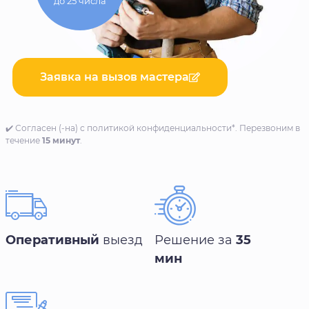
до 25 числа
Заявка на вызов мастера
✔️ Согласен (-на) с политикой конфиденциальности*. Перезвоним в
течение
15 минут
.
Оперативный
выезд
Решение за
35
мин