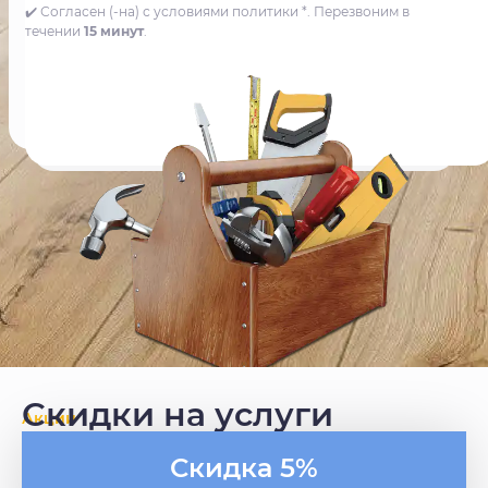
✔️ Согласен (-на) с условиями политики *. Перезвоним в
течении
15 минут
.
Скидки на услуги
Акции
Скидка 5%