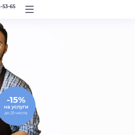
4-53-65
-15%
на услуги
до 25 числа