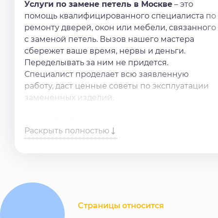
Услуги по замене петель в Москве
– это
помощь квалифицированного специалиста по
ремонту дверей, окон или мебели, связанного
с заменой петель. Вызов нашего мастера
сбережет ваше время, нервы и деньги.
Переделывать за ним не придется.
Специалист проделает всю заявленную
работу, даст ценные советы по эксплуатации
замененных изделий.
Нужны
услуги по замене петель
? Оставьте
заявку в форме или позвоните по телефону,
Раскрыть полностью
обязательно поможем.
Страницы относится