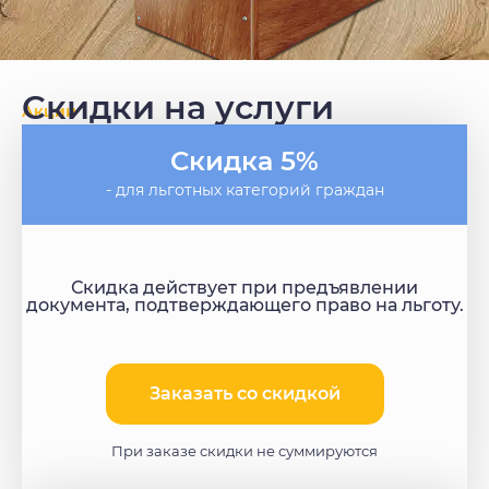
Скидки на услуги
Акции
Скидка 5%
- для льготных категорий граждан
Скидка действует при предъявлении
документа, подтверждающего право на льготу.
Заказать со скидкой​
При заказе скидки не суммируются