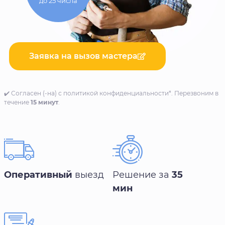
до 25 числа
Заявка на вызов мастера
✔️ Согласен (-на) с политикой конфиденциальности*. Перезвоним в
течение
15 минут
.
Оперативный
выезд
Решение за
35
мин