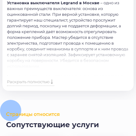
Установка выключателя Legrand в Москве
– одно из
важных преимуществ выключателя: основа из
оцинкованной стали. При верной установке, которую
гарантирует наш специалист, устройство прослужит
долгий период, поскольку не поддается деформации, а
форма креплений даёт возможность отрегулировать
положение прибора. Мастер убедится в отсутствие
электричества, подготовит провода к помещению в
коробку, соединит механизмы в суппорте и к ним провода
с заранее снятой изоляцией. Зафиксирует установочную
коробку на поверхности. Убедится в безопасном
использовании.
Нужна качественная
установка выключателя
Legrand
?
Раскрыть полностью
Доверьте работу нашим профессионалам! Просто оставьте
заявку на сайте или позвоните по номеру, и наши
специалисты свяжутся с вами в ближайшее время.
Страницы относится
Сопутствующие услуги