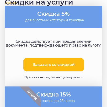
Скидки на услуги
Акции
Скидка 5%
- для льготных категорий граждан
Скидка действует при предъявлении
документа, подтверждающего право на льготу.
Заказать со скидкой​
При заказе скидки не суммируются
АКЦИЯ
Скидка 15%
- при заказе до 25 числа