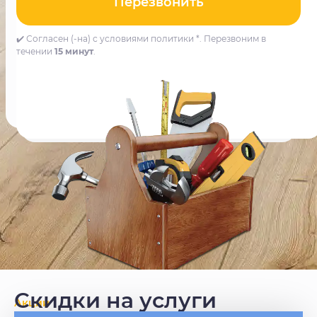
Перезвонить
✔️ Согласен (-на) с условиями политики *. Перезвоним в
течении
15 минут
.
Скидки на услуги
Акции