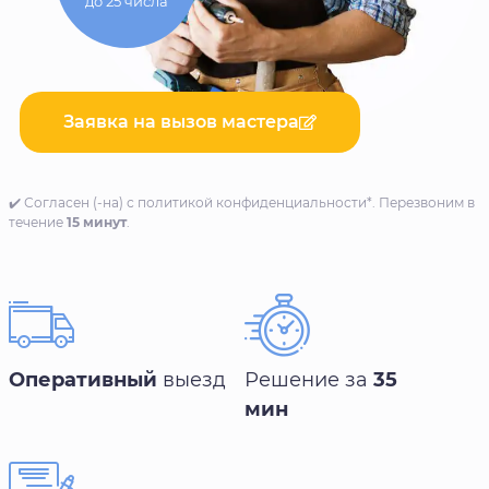
до 25 числа
Заявка на вызов мастера
✔️ Согласен (-на) с политикой конфиденциальности*. Перезвоним в
течение
15 минут
.
Оперативный
выезд
Решение за
35
мин