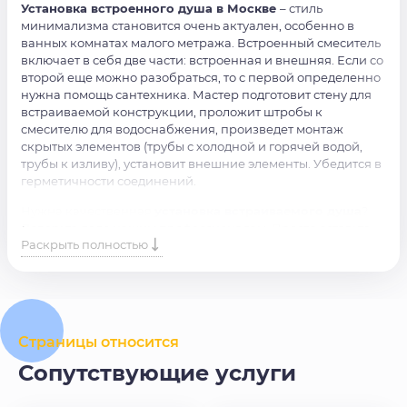
Установка встроенного душа в Москве
– стиль
минимализма становится очень актуален, особенно в
ванных комнатах малого метража. Встроенный смеситель
включает в себя две части: встроенная и внешняя. Если со
второй еще можно разобраться, то с первой определенно
нужна помощь сантехника. Мастер подготовит стену для
встраиваемой конструкции, проложит штробы к
смесителю для водоснабжения, произведет монтаж
скрытых элементов (трубы с холодной и горячей водой,
трубы к изливу), установит внешние элементы. Убедится в
герметичности соединений.
Нужна качественная
установка встраиваемого душа
?
Доверьте дело нашим профессионалам. Просто оставьте
Раскрыть полностью
заявку на сайте или позвоните по номеру, и наши
специалисты свяжутся с вами в кротчайшие сроки.
Страницы относится
Сопутствующие услуги