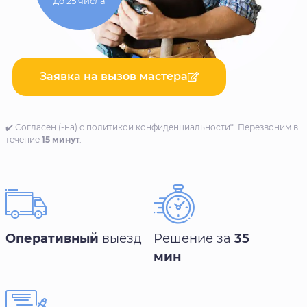
до 25 числа
Заявка на вызов мастера
✔️ Согласен (-на) с политикой конфиденциальности*. Перезвоним в
течение
15 минут
.
Оперативный
выезд
Решение за
35
мин