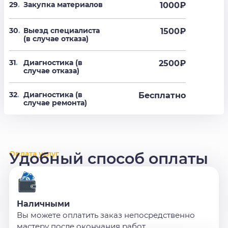
29
.
Закупка материалов
1000₽
30
.
Выезд специалиста
1500₽
(в случае отказа)
31
.
Диагностика (в
2500₽
случае отказа)
32
.
Диагностика (в
Бесплатно
случае ремонта)
Оплата услуг
Удобный способ оплаты
Наличными
Вы можете оплатить заказ непосредственно
мастеру после окончания работ