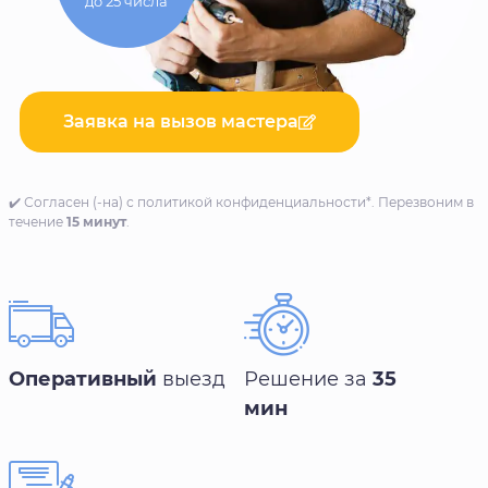
до 25 числа
Заявка на вызов мастера
✔️ Согласен (-на) с политикой конфиденциальности*. Перезвоним в
течение
15 минут
.
Оперативный
выезд
Решение за
35
мин