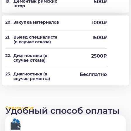
19
.
Демонтаж римских
500
₽
штор
20
.
Закупка материалов
1000₽
21
.
Выезд специалиста
1500₽
(в случае отказа)
22
.
Диагностика (в
2500₽
случае отказа)
23
.
Диагностика (в
Бесплатно
случае ремонта)
Оплата услуг
Удобный способ оплаты