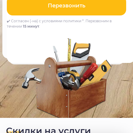
Перезвонить
✔️ Согласен (-на) с условиями политики *. Перезвоним в
течении
15 минут
.
Скидки на услуги
Акции