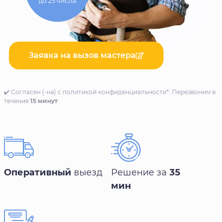
до 25 числа
Заявка на вызов мастера
✔️ Согласен (-на) с политикой конфиденциальности*. Перезвоним в
течение
15 минут
.
Оперативный
выезд
Решение за
35
мин