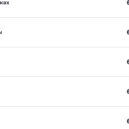
ках
ы