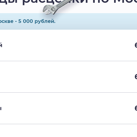
скве - 5 000 рублей.
й
ы