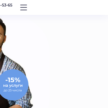
4-53-65
-15%
на услуги
до 25 числа