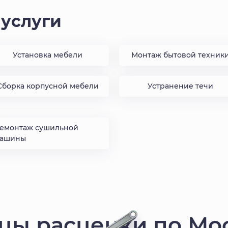
услуги
Установка мебели
Монтаж бытовой техник
Сборка корпусной мебели
Устранение течи
емонтаж сушильной
ашины
цы расценки по Мо