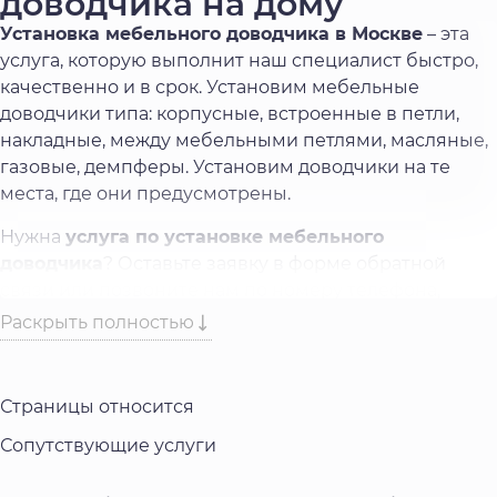
доводчика на дому
Установка мебельного доводчика в Москве
– эта
услуга, которую выполнит наш специалист быстро,
качественно и в срок. Установим мебельные
доводчики типа: корпусные, встроенные в петли,
накладные, между мебельными петлями, масляные,
газовые, демпферы. Установим доводчики на те
места, где они предусмотрены.
Нужна
услуга по установке мебельного
доводчика
? Оставьте заявку в форме обратной
связи или позвоните нам по номеру телефона,
который указан на нашем сайте. Выполним работу
Раскрыть полностью
качественно и быстро.
Страницы относится
Сопутствующие услуги