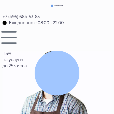
+7 (495) 664-53-65
Ежедневно с 08:00 - 22:00
Установка
-15%
на услуги
мебельного
до 25 числа
доводчика
В Москве
Заявка на вызов мастера
✔️ Согласен (-на) с политикой
конфиденциальности*. Перезвоним в течение
15