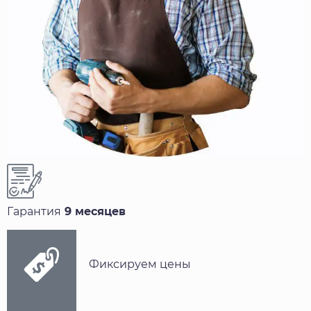
минут
.
Оперативный
выезд
Решение за
35 мин
Гарантия
9 месяцев
Фиксируем цены