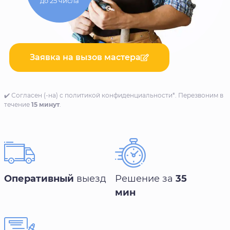
до 25 числа
Заявка на вызов мастера
✔️ Согласен (-на) с политикой конфиденциальности*. Перезвоним в
течение
15 минут
.
Оперативный
выезд
Решение за
35
мин