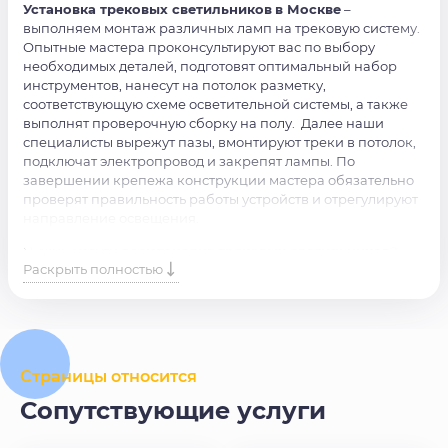
Установка трековых светильников
в Москве
–
выполняем монтаж различных ламп на трековую систему.
Опытные мастера проконсультируют вас по выбору
необходимых деталей, подготовят оптимальный набор
инструментов, нанесут на потолок разметку,
соответствующую схеме осветительной системы, а также
выполнят проверочную сборку на полу. Далее наши
специалисты вырежут пазы, вмонтируют треки в потолок,
подключат электропровод и закрепят лампы. По
завершении крепежа конструкции мастера обязательно
проверят правильность работы устройств и отрегулируют
направление освещения.
Нужны услуги по
установке трековых светильников
?
Раскрыть полностью
Оставьте заявку или свяжитесь с нами по телефону,
обязательно вам поможем в кратчайшие сроки.
Страницы относится
Сопутствующие услуги