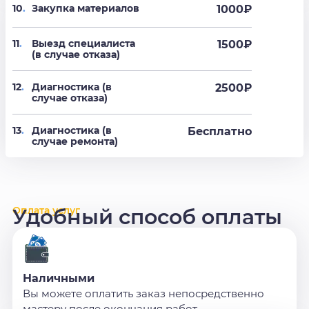
10
.
Закупка материалов
1000₽
11
.
Выезд специалиста
1500₽
(в случае отказа)
12
.
Диагностика (в
2500₽
случае отказа)
13
.
Диагностика (в
Бесплатно
случае ремонта)
Оплата услуг
Удобный способ оплаты
Наличными
Вы можете оплатить заказ непосредственно
мастеру после окончания работ