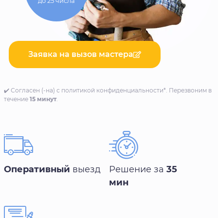
до 25 числа
Заявка на вызов мастера
✔️ Согласен (-на) с политикой конфиденциальности*. Перезвоним в
течение
15 минут
.
Оперативный
выезд
Решение за
35
мин