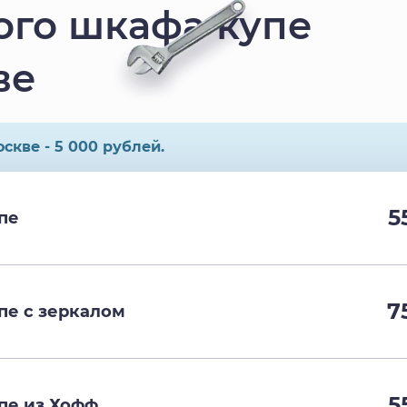
ого шкафа купе
ве
скве - 5 000 рублей.
5
пе
7
пе с зеркалом
5
пе из Хофф