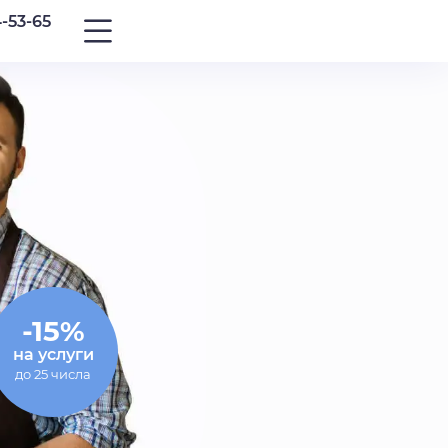
4-53-65
-15%
на услуги
до 25 числа