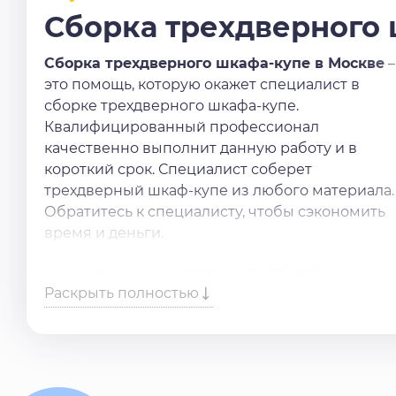
Сборка трехдверного 
Сборка трехдверного шкафа-купе в Москве
–
это помощь, которую окажет специалист в
сборке трехдверного шкафа-купе.
Квалифицированный профессионал
качественно выполнит данную работу и в
короткий срок. Специалист соберет
трехдверный шкаф-купе из любого материала.
Обратитесь к специалисту, чтобы сэкономить
время и деньги.
Нужны
услуги по сборке трехдверного
шкафа-купе
? Оставьте заявку в форме
Раскрыть полностью
обратной связи или позвоните по телефону,
обязательно поможем. Работаем быстро и
аккуратно.