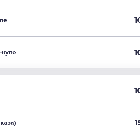
1
упе
1
-купе
1
1
каза)