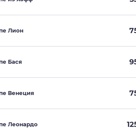
7
пе Лион
9
пе Бася
7
пе Венеция
12
пе Леонардо