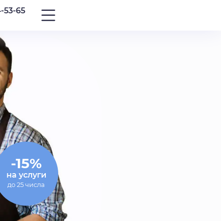
4-53-65
-15%
на услуги
до 25 числа