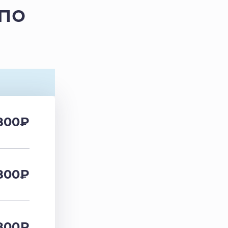
по
800
₽
800
₽
800
₽