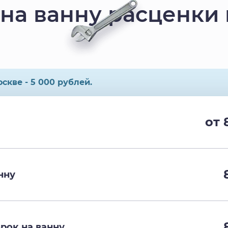
на ванну расценки 
скве - 5 000 рублей.
от 
нну
рок на ванну