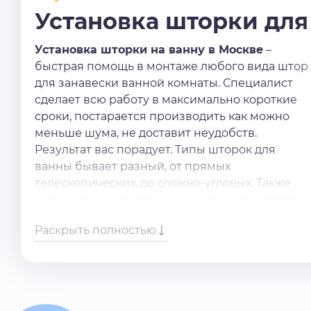
Установка шторки для
Установка шторки на ванну в Москве
–
быстрая помощь в монтаже любого вида штор
для занавески ванной комнаты. Специалист
сделает всю работу в максимально короткие
сроки, постарается производить как можно
меньше шума, не доставит неудобств.
Результат вас порадует. Типы шторок для
ванны бывает разный, от прямых
телескопических, до сложно-угловых. Также
есть шторки с крепежом на стену или потолок,
со сверлением и без сверления.
Раскрыть полностью
Нужны
услуги по установке шторки на
ванну
? Оставьте заявку в форме или
позвоните по телефону, обязательно поможем