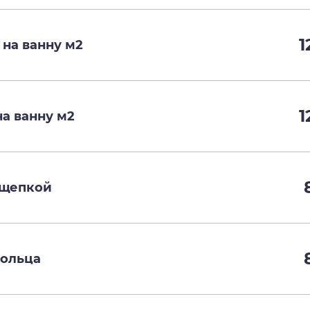
1
на ванну м2
1
а ванну м2
ищепкой
кольца