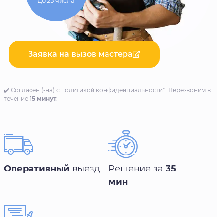
до 25 числа
Заявка на вызов мастера
✔️ Согласен (-на) с политикой конфиденциальности*. Перезвоним в
течение
15 минут
.
Оперативный
выезд
Решение за
35
мин