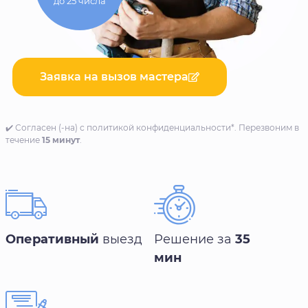
до 25 числа
Заявка на вызов мастера
✔️ Согласен (-на) с политикой конфиденциальности*. Перезвоним в
течение
15 минут
.
Оперативный
выезд
Решение за
35
мин