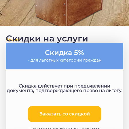
Скидки на услуги
Акции
Скидка 5%
- для льготных категорий граждан
Скидка действует при предъявлении
документа, подтверждающего право на льготу.
Заказать со скидкой​
При заказе скидки не суммируются