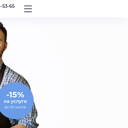
4-53-65
-15%
на услуги
до 25 числа