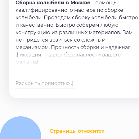
Сборка колыбели в Москве
– помощь
квалифицированного мастера по сборке
колыбели. Проведем сборку колыбели быстро
и качественно. Быстро соберем любую
конструкцию из различных материалов. Вам
не придется возиться со сложным
механизмом. Прочность сборки и надежная
фиксация — залог безопасности вашего
малыша!
Нужны
услуги по сборке колыбели
? Оставьте
заявку в форме или позвоните по телефону.
Раскрыть полностью
Быстрая помощь и гарантия качества!
Страницы относится