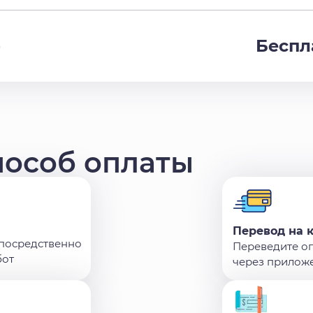
Беспл
)
пособ оплаты
Перевод на 
епосредственно
Переведите о
бот
через прилож