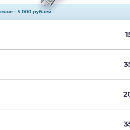
скве - 5 000 рублей.
1
3
2
3