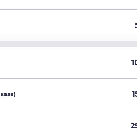
1
1
каза)
2