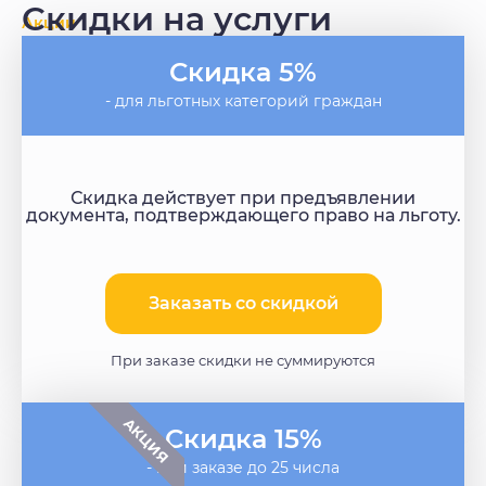
Скидки на услуги
Акции
Скидка 5%
- для льготных категорий граждан
Скидка действует при предъявлении
документа, подтверждающего право на льготу.
Заказать со скидкой​
При заказе скидки не суммируются
АКЦИЯ
Скидка 15%
- при заказе до 25 числа