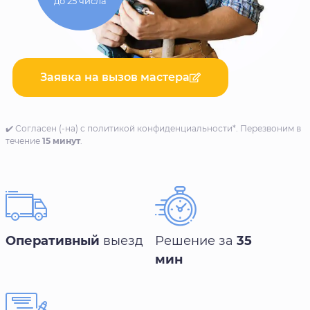
до 25 числа
Заявка на вызов мастера
✔️ Согласен (-на) с политикой конфиденциальности*. Перезвоним в
течение
15 минут
.
Оперативный
выезд
Решение за
35
мин