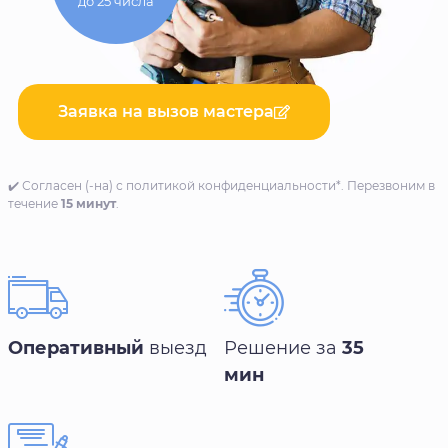
до 25 числа
Заявка на вызов мастера
✔️ Согласен (-на) с политикой конфиденциальности*. Перезвоним в
течение
15 минут
.
Оперативный
выезд
Решение за
35
мин