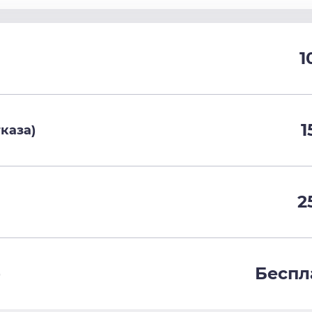
1
1
каза)
2
Беспл
)