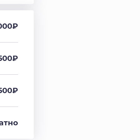
000₽
500₽
500₽
атно