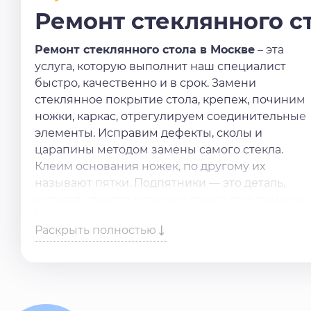
Ремонт стеклянного с
Ремонт стеклянного стола в Москве
– эта
услуга, которую выполнит наш специалист
быстро, качественно и в срок. Замени
стеклянное покрытие стола, крепеж, починим
ножки, каркас, отрегулируем соединительные
элементы. Исправим дефекты, сколы и
царапины методом замены самого стекла.
Клеим основания ножек, по другому их
называют пятки. Подпятники — это деталь,
которая клеится к самому стеклу при помощи
уфк клея и к ней прикручивается ножка стола.
Раскрыть полностью
Нужна
услуга по ремонту стеклянного стола
Оставьте заявку в форме обратной связи или
позвоните нам по номеру телефона.
Стараемся выполнить вашу задачу в день
обращения.