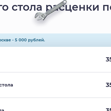
о стола расценки п
скве - 5 000 рублей.
3
3
стола
3
ла