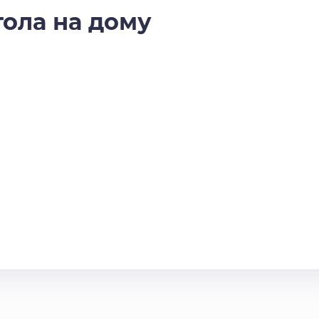
тола на дому
?