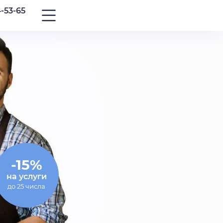
4-53-65
-15%
на услуги
до 25 числа