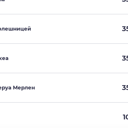
3
толешницей
3
кеа
3
Леруа Мерлен
1