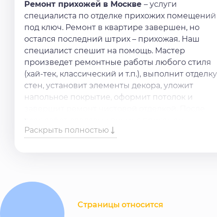
Ремонт прихожей в Москве
– услуги
специалиста по отделке прихожих помещений
под ключ. Ремонт в квартире завершен, но
остался последний штрих – прихожая. Наш
специалист спешит на помощь. Мастер
произведет ремонтные работы любого стиля
(хай-тек, классический и т.п.), выполнит отделку
стен, установит элементы декора, уложит
напольное покрытие, оформит потолок и
завершит ремонт чистовой отделкой. После
всех работ сделаем клининг прихожей.
Раскрыть полностью
Нужен качественный
ремонт прихожей
?
Доверьте дело нашим профессионалам.
Просто оставьте заявку на сайте или
позвоните по номеру, и наши специалисты
свяжутся с вами в кротчайшие сроки.
Страницы относится