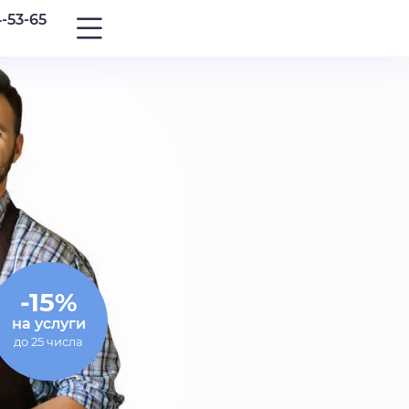
4-53-65
-15%
на услуги
до 25 числа