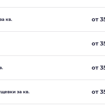
от 3
а кв.
от 3
от 3
в.
от 3
щевки за кв.