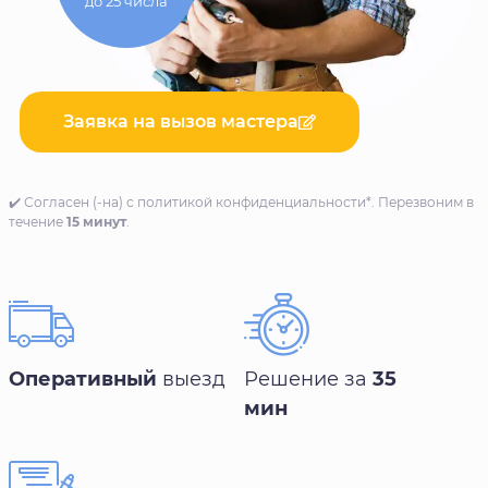
до 25 числа
Заявка на вызов мастера
✔️ Согласен (-на) с политикой конфиденциальности*. Перезвоним в
течение
15 минут
.
Оперативный
выезд
Решение за
35
мин