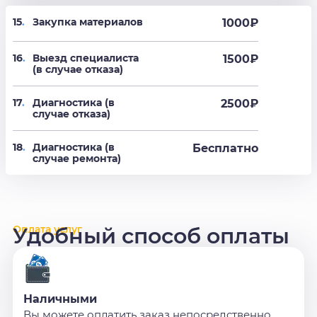
15
.
Закупка материалов
1000₽
16
.
Выезд специалиста
1500₽
(в случае отказа)
17
.
Диагностика (в
2500₽
случае отказа)
18
.
Диагностика (в
Бесплатно
случае ремонта)
Оплата услуг
Удобный способ оплаты
Наличными
Вы можете оплатить заказ непосредственно