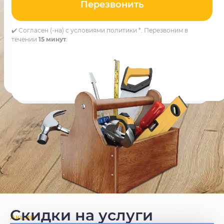
Перезвонить
✔️ Согласен (-на) с условиями политики *. Перезвоним в
течении
15 минут
.
Скидки на услуги
Акции