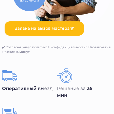
до 25 числа
Заявка на вызов мастера
✔️ Согласен (-на) с политикой конфиденциальности*. Перезвоним в
течение
15 минут
.
Оперативный
выезд
Решение за
35
мин