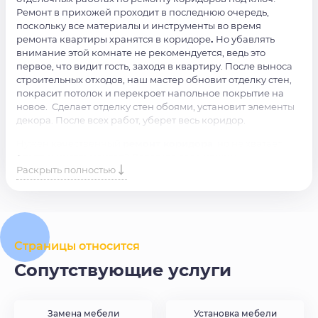
Ремонт в прихожей проходит в последнюю очередь,
поскольку все материалы и инструменты во время
ремонта квартиры хранятся в коридоре
.
Но убавлять
внимание этой комнате не рекомендуется, ведь это
первое, что видит гость, заходя в квартиру. После выноса
строительных отходов, наш мастер обновит отделку стен,
покрасит потолок и перекроет напольное покрытие на
новое. Сделает отделку стен обоями, установит элементы
декора. После всех работ, уберет весь коридор.
Нужен качественный
ремонт коридора
, но не хватает
опыта и инструментов? Доверьте дело нашим
Раскрыть полностью
профессионалам. Просто оставьте заявку на сайте или
позвоните по номеру, и наши специалисты свяжутся с
вами в кротчайшие сроки.
Страницы относится
Сопутствующие услуги
Замена мебели
Установка мебели