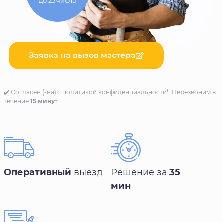
до 25 числа
Заявка на вызов мастера
✔️ Согласен (-на) с политикой конфиденциальности*. Перезвоним в
течение
15 минут
.
Оперативный
выезд
Решение за
35
мин