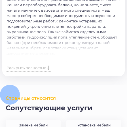
Решили переоборудовать балкон, но не знаете, с чего
начать, начните с вызова опытного специалиста. Наш
мастер соберет необходимые инструменты и осуществит
подготовительные работы: демонтаж устаревших
покрытий, укрепление плиты, постройка парапета,
выравнивание пола. Так же займется отделочными
работами: гидроизоляция пола, утепление стен, обошьет
балкон (при необходимости проконсультирует какой
материал выбрать для отделки стен), установит
декоративные элементы.
Нужен качественный
ремонт балкона
, но не хватает
Раскрыть полностью
инструментов, опыт и времени? Доверьте работу нашим
профессионалам. Просто оставьте заявку на сайте или
позвоните по номеру, и опытные мастера свяжутся с вами
в кротчайшие сроки.
Страницы относится
Сопутствующие услуги
Замена мебели
Установка мебели