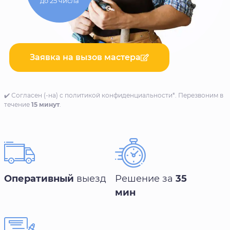
до 25 числа
Заявка на вызов мастера
✔️ Согласен (-на) с политикой конфиденциальности*. Перезвоним в
течение
15 минут
.
Оперативный
выезд
Решение за
35
мин