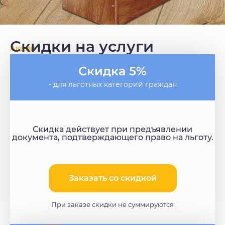
Скидки на услуги
Акции
Скидка 5%
- для льготных категорий граждан
Скидка действует при предъявлении
документа, подтверждающего право на льготу.
Заказать со скидкой​
При заказе скидки не суммируются