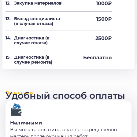
12
.
Закупка материалов
1000₽
13
.
Выезд специалиста
1500₽
(в случае отказа)
14
.
Диагностика (в
2500₽
случае отказа)
15
.
Диагностика (в
Бесплатно
случае ремонта)
Оплата услуг
Удобный способ оплаты
Наличными
Вы можете оплатить заказ непосредственно
мастеру после окончания работ