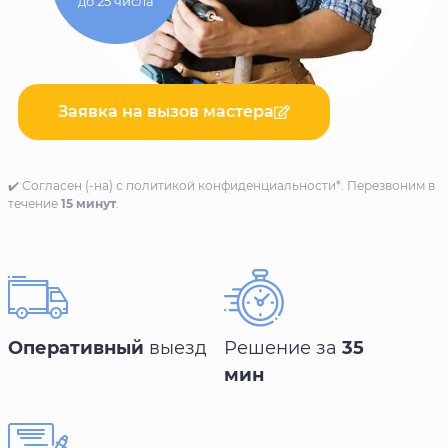
до 25 числа
Заявка на вызов мастера
✔️ Согласен (-на) с политикой конфиденциальности*. Перезвоним в
течение
15 минут
.
Оперативный
выезд
Решение за
35
мин