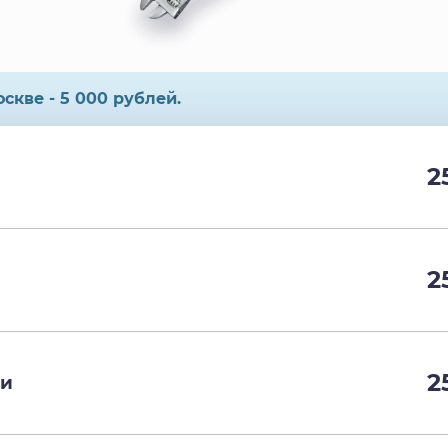
скве - 5 000 рублей.
2
2
2
ки