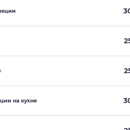
3
ляции
2
2
е
3
ции на кухне