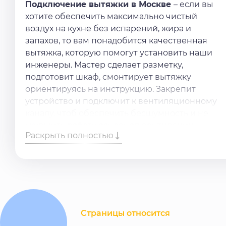
Подключение вытяжки в Москве
– если вы
хотите обеспечить максимально чистый
воздух на кухне без испарений, жира и
запахов, то вам понадобится качественная
вытяжка, которую помогут установить наши
инженеры. Мастер сделает разметку,
подготовит шкаф, смонтирует вытяжку
ориентируясь на инструкцию. Закрепит
устройство и подключит к вентиляционному
каналу, чтоб обеспечить бесшумность и не
ухудшить работу основной вентиляции.
Раскрыть полностью
Подключит к электросети и проверит работу.
Нужна помощь в
подключении вытяжки
?
Доверьте работу специалистам. Просто
оставьте заявку на сайте или позвоните по
номеру, и наши мастера свяжутся с вами в
ближайшее время.
Страницы относится