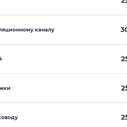
2
3
ляционному каналу
2
й
2
яжки
2
ховоду