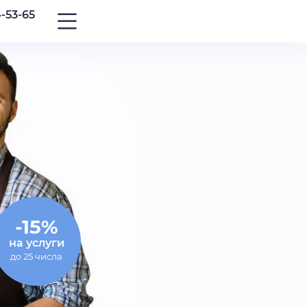
4-53-65
-15%
на услуги
до 25 числа