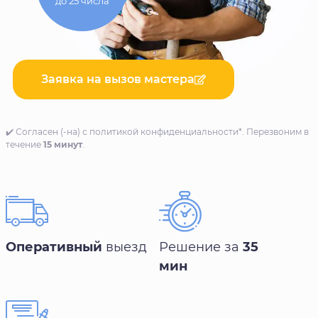
до 25 числа
Заявка на вызов мастера
✔️ Согласен (-на) с политикой конфиденциальности*. Перезвоним в
течение
15 минут
.
Оперативный
выезд
Решение за
35
мин