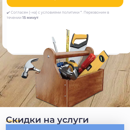
✔️ Согласен (-на) с условиями политики *. Перезвоним в
течении
15 минут
.
Скидки на услуги
Акции