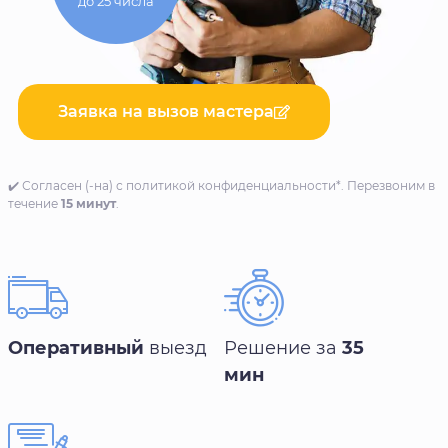
до 25 числа
Заявка на вызов мастера
✔️ Согласен (-на) с политикой конфиденциальности*. Перезвоним в
течение
15 минут
.
Оперативный
выезд
Решение за
35
мин