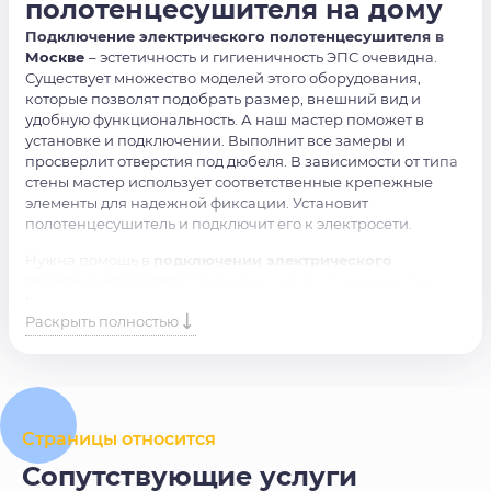
полотенцесушителя на дому
Подключение электрического полотенцесушителя в
Москве
– эстетичность и гигиеничность ЭПС очевидна.
Существует множество моделей этого оборудования,
которые позволят подобрать размер, внешний вид и
удобную функциональность. А наш мастер поможет в
установке и подключении. Выполнит все замеры и
просверлит отверстия под дюбеля. В зависимости от типа
стены мастер использует соответственные крепежные
элементы для надежной фиксации. Установит
полотенцесушитель и подключит его к электросети.
Нужна помощь в
подключении электрического
полотенцесушителя
? Доверьте работу специалистам.
Просто оставьте заявку на сайте или позвоните по номеру,
Раскрыть полностью
и наши мастера свяжутся с вами в ближайшее время.
Страницы относится
Сопутствующие услуги