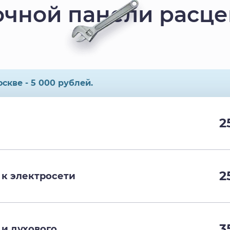
чной панели расц
скве - 5 000 рублей.
2
2
к электросети
3
и духового