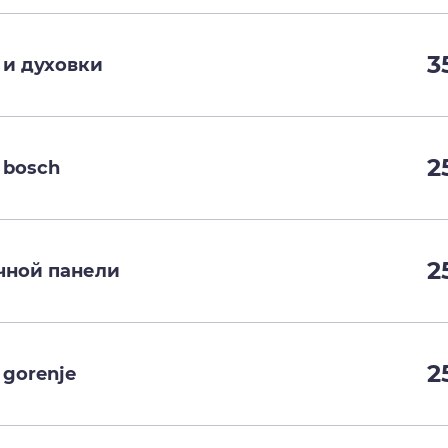
3
 и духовки
2
 bosch
2
чной панели
2
gorenje