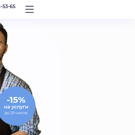
4-53-65
-15%
на услуги
до 25 числа