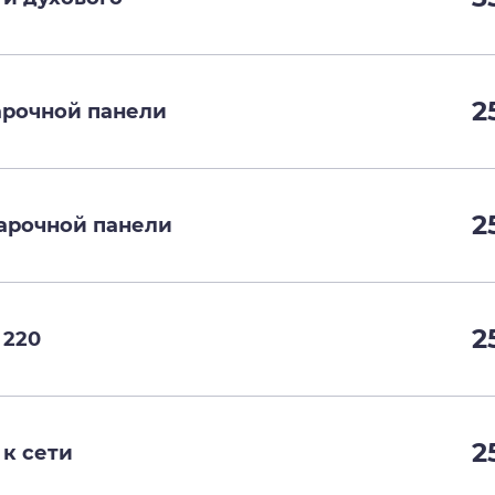
2
рочной панели
2
арочной панели
2
 220
2
к сети