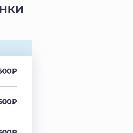
енки
500
₽
500
₽
500
₽