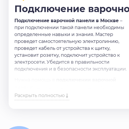
Подключение варочно
Подключение варочной панели в Москве
–
при подключении такой панели необходимы
определенные навыки и знания. Мастер
проведет самостоятельную электролинию,
проведет кабель от устройства к щитку,
установит розетку, подключит устройство к
электросети. Убедится в правильности
подключения и в безопасности эксплуатации.
Нужна помощь в
подключении варочной
панели
? Доверьте работу специалистам.
Просто оставьте заявку на сайте или
Раскрыть полностью
позвоните по номеру, и наши мастера
свяжутся с вами в ближайшее время.