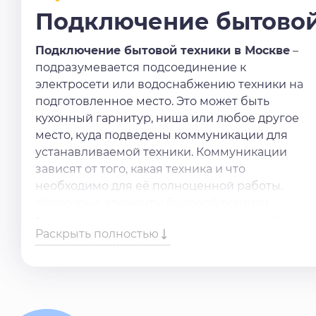
Подключение бытовой
Подключение бытовой техники в Москве
–
подразумевается подсоединение к
электросети или водоснабжению техники на
подготовленное место. Это может быть
кухонный гарнитур, ниша или любое другое
место, куда подведены коммуникации для
устанавливаемой техники. Коммуникации
зависят от того, какая техника и что
необходимо для её полноценной работы.
Некоторые элементы бытовой техники
достаточно запитать от розетки, а к некоторым
Раскрыть полностью
нужно ещё подвести воду и канализацию. Есл
вам дорого ваше время и нервы, рекомендуем
вам обратиться к нам, наши мастера проведут
подключение вашей новой бытовой техники
по всем правилам и технологиям!