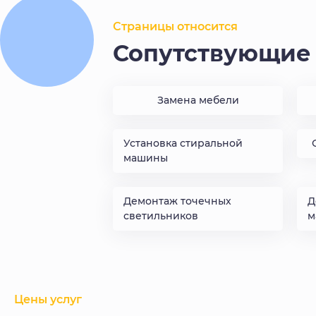
Нужны
услуги по подключению бытовой
Страницы относится
техники
? Оставьте заявку в форме или
Сопутствующие 
позвоните по телефону, обязательно поможем
Замена мебели
Установка стиральной
машины
Демонтаж точечных
Д
светильников
м
Цены услуг