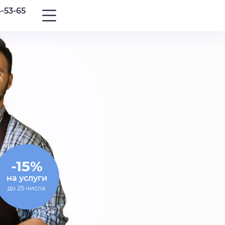
4-53-65
-15%
на услуги
до 25 числа