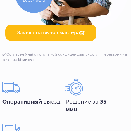
до 25 числа
Заявка на вызов мастера
✔️ Согласен (-на) с политикой конфиденциальности*. Перезвоним в
течение
15 минут
.
Оперативный
выезд
Решение за
35
мин