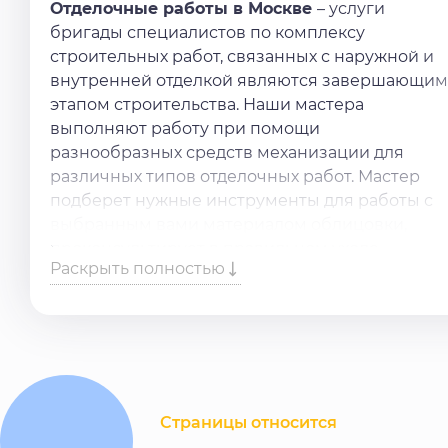
Отделочные работы в Москве
– услуги
бригады специалистов по комплексу
строительных работ, связанных с наружной и
внутренней отделкой являются завершающим
этапом строительства. Наши мастера
выполняют работу при помощи
разнообразных средств механизации для
различных типов отделочных работ. Мастер
подберет нужные инструменты для работы с
выбранным вами материалом облицовки,
проконсультирует в правильном уходе.
Раскрыть полностью
Нужна помощь в
отделочных работах
?
Доверьте работу специалистам. Просто
оставьте заявку на сайте или позвоните по
номеру, и наши мастера свяжутся с вами в
ближайшее время.
Страницы относится