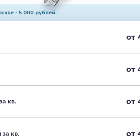
скве - 5 000 рублей.
от 
от 
от 
а кв.
от 
за кв.