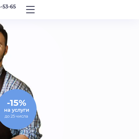
4-53-65
-15%
на услуги
до 25 числа