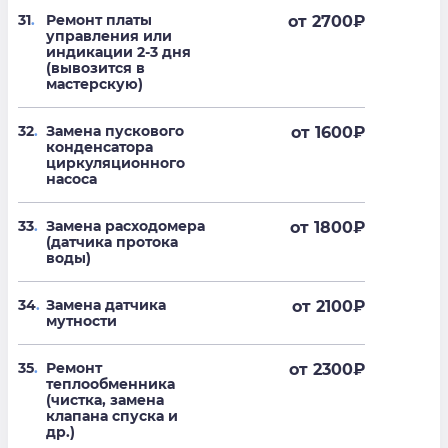
31
.
Ремонт платы
от 2700
₽
управления или
индикации 2-3 дня
(вывозится в
мастерскую)
32
.
Замена пускового
от 1600
₽
конденсатора
циркуляционного
насоса
33
.
Замена расходомера
от 1800
₽
(датчика протока
воды)
34
.
Замена датчика
от 2100
₽
мутности
35
.
Ремонт
от 2300
₽
теплообменника
(чистка, замена
клапана спуска и
др.)