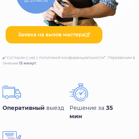
до 25 числа
Заявка на вызов мастера
✔️ Согласен (-на) с политикой конфиденциальности*. Перезвоним в
течение
15 минут
.
Оперативный
выезд
Решение за
35
мин