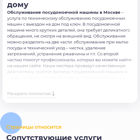
дому
Обслуживание посудомоечной машины в Москве
–
услуга по техническому обслуживанию посудомоечных
машин с выездом на дом под ключ. В посудомоечной
машине много хрупких деталей, она требует деликатного
обращения, не смотря на внешний вид. Обслуживание
можно разделить на две части: обслуживание при мытье
посуды и технический уход – чистка, удаление
загрязнений, устранение ржавчины и т.п. Со второй
частью помогут профессионалы, которых вы можете найти
на нашем сайте. Наши мастера проведут качественную
диагностику, очистят фильтра посудомоечной машины и
слива, проверят моторчик помпы. Проконсультируют в
правильном обращении с оборудованием.
Раскрыть полностью
Нужна помощь в
обслуживание посудомоечной
машины
? Доверьте работу специалистам. Просто оставьте
заявку на сайте или позвоните по номеру, и наши мастера
свяжутся с вами в ближайшее время.
Страницы относится
Сопутствующие услуги