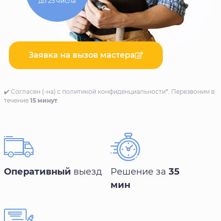
до 25 числа
Заявка на вызов мастера
✔️ Согласен (-на) с политикой конфиденциальности*. Перезвоним в
течение
15 минут
.
Оперативный
выезд
Решение за
35
мин