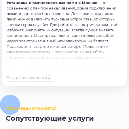
Установка люминесцентных ламп в Москве
­– по
сравнению с лампой накаливания, схема подключения
люминесцентных более сложна. Для зажигания таких
ламп нужно включить пусковые устройства, от которых
зависит срок службы. Для работы с электричеством, чтоб
избежать неприятных ситуаций, всегда лучше вызвать
специалиста. Мастер подключит свет любым способом:
через электромагнитный или электронный балласт.
Подсоединит стартер и конденсаторы. Подключит к
электросети контакты. После завершения работы
убедится в исправности осветительных элементов.
Нужна качественная
установка люминесцентных ламп
?
Доверьте работу нашим профессионалам! Просто оставьте
Раскрыть полностью
заявку на сайте или позвоните по номеру, и наши
специалисты свяжутся с вами в ближайшее время.
Страницы относится
Сопутствующие услуги