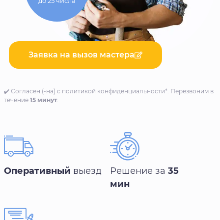
до 25 числа
Заявка на вызов мастера
✔️ Согласен (-на) с политикой конфиденциальности*. Перезвоним в
течение
15 минут
.
Оперативный
выезд
Решение за
35
мин