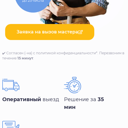
до 25 числа
Заявка на вызов мастера
✔️ Согласен (-на) с политикой конфиденциальности*. Перезвоним в
течение
15 минут
.
Оперативный
выезд
Решение за
35
мин