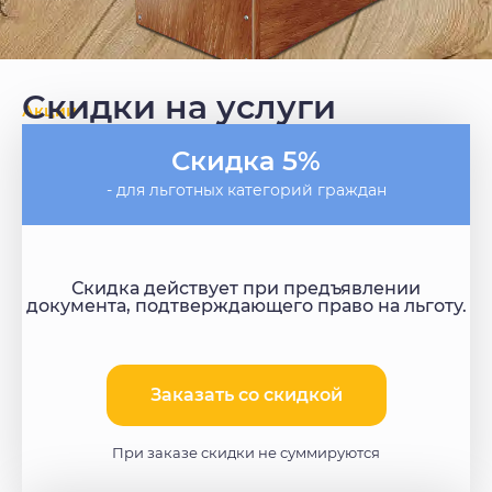
Скидки на услуги
Акции
Скидка 5%
- для льготных категорий граждан
Скидка действует при предъявлении
документа, подтверждающего право на льготу.
Заказать со скидкой​
При заказе скидки не суммируются