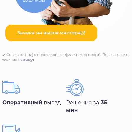
до 25 числа
Заявка на вызов мастера
✔️ Согласен (-на) с политикой конфиденциальности*. Перезвоним в
течение
15 минут
.
Оперативный
выезд
Решение за
35
мин