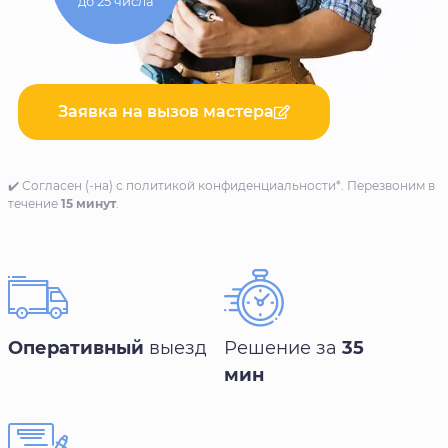
до 25 числа
Заявка на вызов мастера
✔️ Согласен (-на) с политикой конфиденциальности*. Перезвоним в
течение
15 минут
.
Оперативный
выезд
Решение за
35
мин