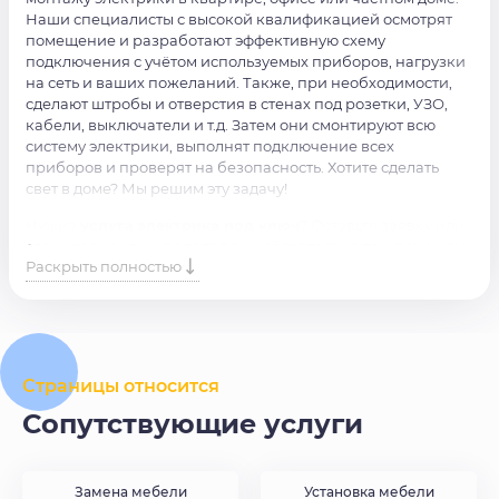
Наши специалисты с высокой квалификацией осмотрят
помещение и разработают эффективную схему
подключения с учётом используемых приборов, нагрузки
на сеть и ваших пожеланий. Также, при необходимости,
сделают штробы и отверстия в стенах под розетки, УЗО,
кабели, выключатели и т.д. Затем они смонтируют всю
систему электрики, выполнят подключение всех
приборов и проверят на безопасность. Хотите сделать
свет в доме? Мы решим эту задачу!
Нужна
услуга
электрика под ключ
? Оставьте заявку или
свяжитесь с нами по телефону, обязательно вам поможем
Раскрыть полностью
в кратчайшие сроки.
Страницы относится
Сопутствующие услуги
Замена мебели
Установка мебели